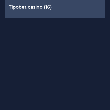
Tipobet casino (16)