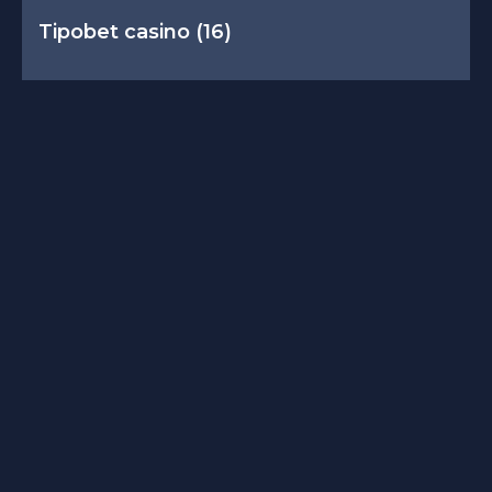
Tipobet casino (16)