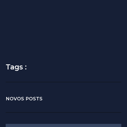
Tags :
NOVOS POSTS