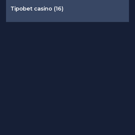
Tipobet casino (16)