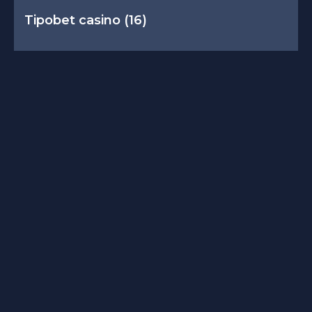
Tipobet casino (16)