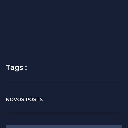
Tags :
NOVOS POSTS